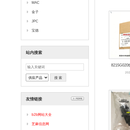
MAC
金子
JPC
宝德
站内搜索
8215G02
V美国A
202
友情链接
b2b网站大全
芝麻信息网