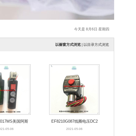
今天是 8月6日 星期四
以橱窗方式浏览
|
以目录方式浏览
A017MS美国阿斯
EF8210G087线圈电压DC2
防爆电磁阀
4V美国ASCO防爆电磁阀
021-05-06
2021-05-06