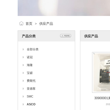
首页
供应产品
>
产品分类
供应产品
全部分类
诺冠
海隆
宝硕
费斯托
亚德客
SMC
309000
ASCO
械阀MU
202