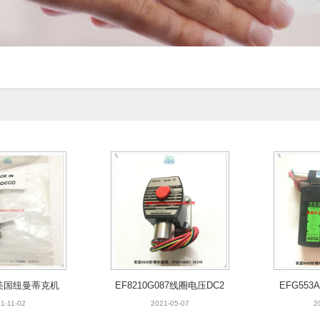
01美国纽曼蒂克机
EF8210G087线圈电压DC2
EFG553
MATICS
4V美国ASCO防爆电磁阀
卡
1-11-02
2021-05-07
2