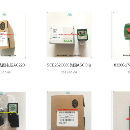
0线圈电压AC220
SCE262C080美国ASCO电
8320G1
SCO电磁阀
磁阀线圈电压DC24V
国A
1-05-06
2021-05-06
2