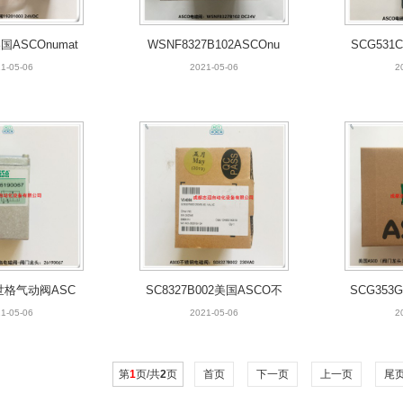
美国ASCOnumat
WSNF8327B102ASCOnu
SCG531
cs电磁阀
matics不锈钢电磁阀
Onu
1-05-06
2021-05-06
2
67世格气动阀ASC
SC8327B002美国ASCO不
SCG353
COMATIC
锈钢电磁阀
S
1-05-06
2021-05-06
2
第
1
页/共
2
页
首页
下一页
上一页
尾