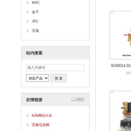
MAC
金子
JPC
宝德
站内搜索
8240014
US
202
友情链接
b2b网站大全
芝麻信息网