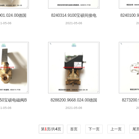
001.024.00德国
8240314.9100宝硕间接电
824010
硕电磁阀
磁驱动隔膜阀
US
1-05-06
2021-05-06
2
.9150宝硕电磁阀B
8288200.9668.024.00德国
827320
CHJOST
宝硕电磁阀
锈
1-05-06
2021-05-06
2
第
1
页/共
4
页
首页
下一页
上一页
尾