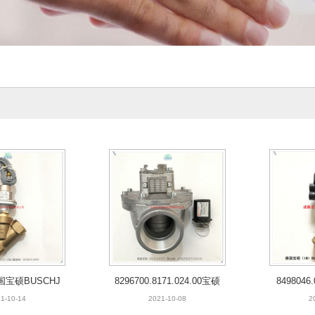
德国宝硕BUSCHJ
8296700.8171.024.00宝硕
849804
2位2通座阀
除尘阀
座阀B
1-10-14
2021-10-08
2