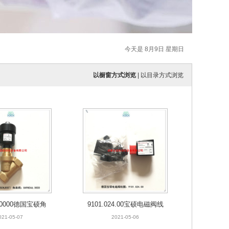
今天是 8月9日 星期日
以橱窗方式浏览
|
以目录方式浏览
6.0000德国宝硕角
9101.024.00宝硕电磁阀线
USCHJOST
圈buschjost
021-05-07
2021-05-06