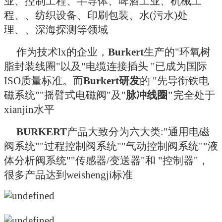
业、控制工程、半导体、
啤酒工业、机械工
程、、纺织设备、印刷包装、水(污水)处
理、、深海探测等领域
作为技术lx的企业，
Burkert
生产的"环氧树
脂封装线圈"以及"电缆连接插头 "已成为国际
ISO质量标准。而
Burkert研发
的 "先导衔铁电
磁系统""摇臂式电磁阀"及"
脉冲线圈"
完全处于
xianjin水平
BURKERT
产品大致分为六大类:"通用电磁
阀系统""过程控制阀系统""气动控制阀系统""液
体分析阀系统""传感器/变送器"和 "控制器"，
很多产品达到weishengji标准