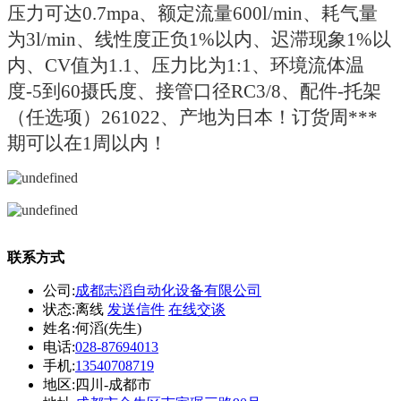
压力可达0.7mpa、额定流量600l/min、耗气量
为3l/min、线性度正负1%以内、迟滞现象1%以
内、CV值为1.1、压力比为1:1、环境流体温
度-5到60摄氏度、接管口径RC3/8、配件-托架
（任选项）261022、产地为日本！订货周***
期可以在1周以内！
联系方式
公司:
成都志滔自动化设备有限公司
状态:
离线
发送信件
在线交谈
姓名:何滔(先生)
电话:
028-87694013
手机:
13540708719
地区:四川-成都市